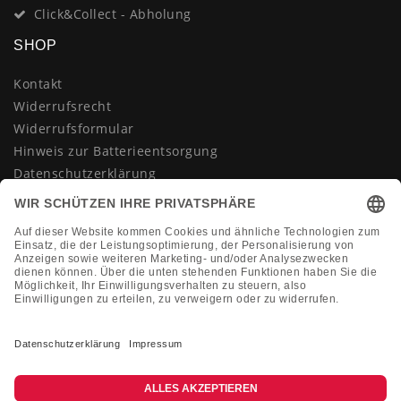
Click&Collect - Abholung
SHOP
Kontakt
Widerrufsrecht
Widerrufsformular
Hinweis zur Batterieentsorgung
Datenschutzerklärung
AGB
Impressum
Vertrag widerrufen
KONTAKT
Montag-Freitag 10:00-18:00 Uhr
+49 (0)2133 210433
shop@dienadel.de
Kieler Str. 18 - 41540 Dormagen