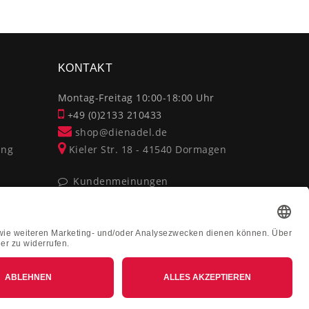
×
KONTAKT
Montag-Freitag 10:00-18:00 Uhr
+49 (0)2133 210433
shop@dienadel.de
ung
Kieler Str. 18 - 41540 Dormagen
Kundenmeinungen
Soziale Verantwortung