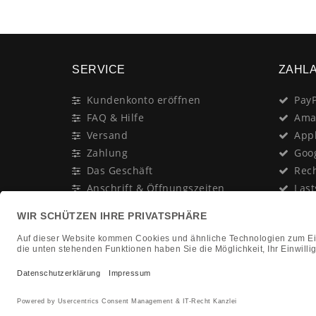
SERVICE
ZAHL
Kundenkonto eröffnen
PayP
FAQ & Hilfe
Ama
Versand
App
Zahlung
Goo
Das Geschäft
Rec
Anschrift & Öffnungszeiten
Last
Geschenk-Gutschein
Kred
Newsletter
Rat
Nac
In Gedenken an:
Vor
Jürgen Duhn
Clic