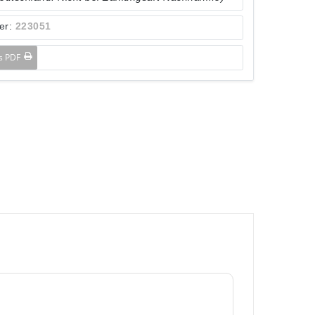
er:
223051
ls PDF