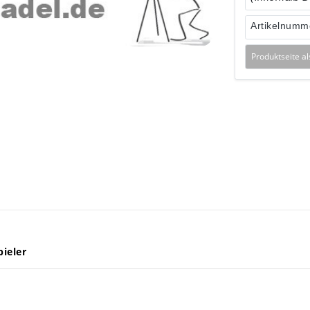
Artikelnumm
Produktseite a
ieler