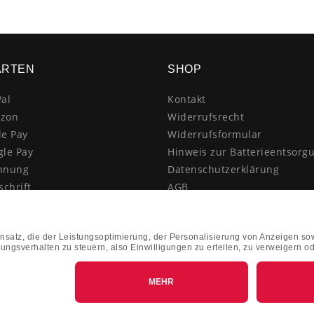
ARTEN
SHOP
al
Kontakt
zon
Widerrufsrecht
le Pay
Widerrufsformular
gle Pay
Hinweis zur Batterieentsorg
hnung
Datenschutzerklärung
schrift
AGB
itkarte
Impressum
enkauf
Vertrag widerrufen
hnahme
kasse
k&Collect - Abholung