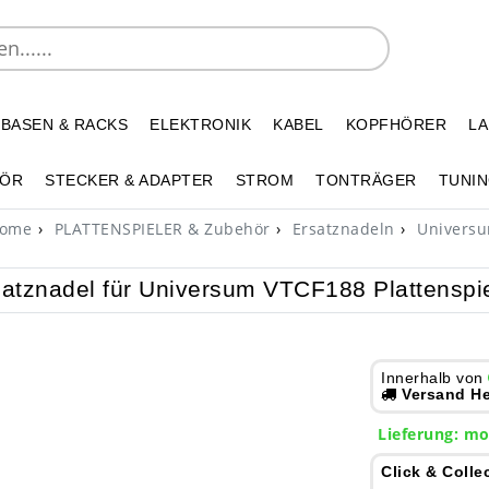
 BASEN & RACKS
ELEKTRONIK
KABEL
KOPFHÖRER
L
HÖR
STECKER & ADAPTER
STROM
TONTRÄGER
TUNIN
ome
PLATTENSPIELER & Zubehör
Ersatznadeln
Univers
atznadel für Universum VTCF188 Plattenspie
Innerhalb von
Versand He
Lieferung:
mo
Click & Colle