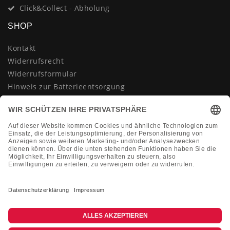
Click&Collect - Abholung
SHOP
Kontakt
Widerrufsrecht
Widerrufsformular
Hinweis zur Batterieentsorgung
Datenschutzerklärung
AGB
Impressum
Vertrag widerrufen
KONTAKT
Montag-Freitag 10:00-18:00 Uhr
+49 (0)2133 210433
shop@dienadel.de
Kieler Str. 18 - 41540 Dormagen