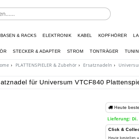
 BASEN & RACKS
ELEKTRONIK
KABEL
KOPFHÖRER
L
HÖR
STECKER & ADAPTER
STROM
TONTRÄGER
TUNIN
ome
PLATTENSPIELER & Zubehör
Ersatznadeln
Univers
atznadel für Universum VTCF840 Plattenspie
Heute bestel
Lieferung: Di.
Click & Colle
Heute bestellen