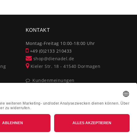
×
KONTAKT
Montag-Freitag 10:00-18:00 Uhr
+49 (0)2133 210433
shop@dienadel.de
ung
Kieler Str. 18 - 41540 Dormagen
Kundenmeinungen
Soziale Verantwortung