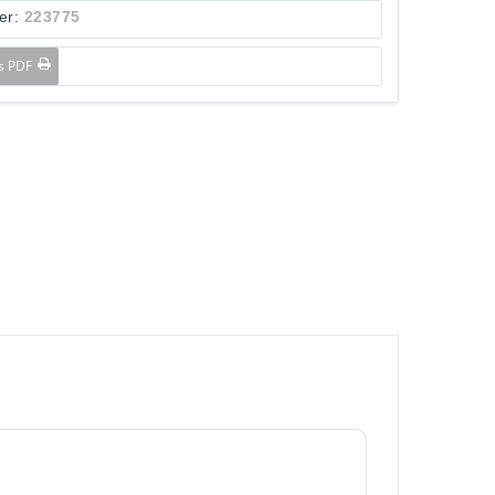
er:
223775
ls PDF