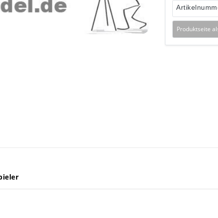
Artikelnumm
Produktseite a
ieler