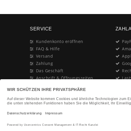
SERVICE
ZAHL
Kundenkonto eröffnen
PayP
FAQ & Hilfe
Ama
Versand
App
Zahlung
Goo
Das Geschäft
Rec
Anschrift & Öffnungszeiten
Last
Geschenk-Gutschein
Kred
Newsletter
Rat
Nac
In Gedenken an:
Vor
Jürgen Duhn
Clic