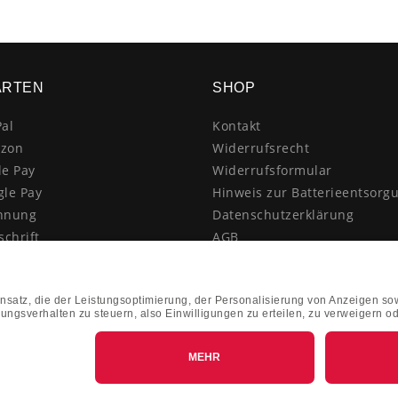
ARTEN
SHOP
al
Kontakt
zon
Widerrufsrecht
le Pay
Widerrufsformular
gle Pay
Hinweis zur Batterieentsorg
hnung
Datenschutzerklärung
schrift
AGB
itkarte
Impressum
enkauf
Vertrag widerrufen
hnahme
kasse
k&Collect - Abholung