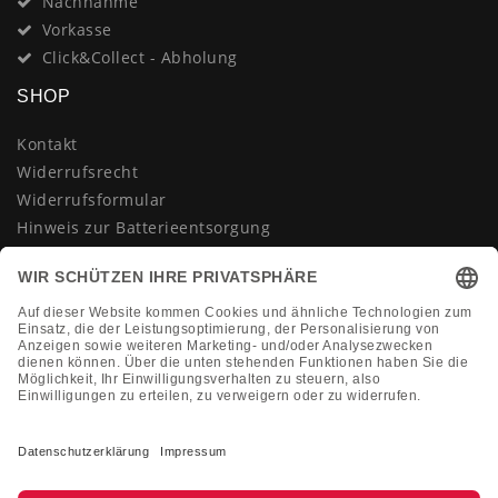
Nachnahme
Vorkasse
Click&Collect - Abholung
SHOP
Kontakt
Widerrufsrecht
Widerrufsformular
Hinweis zur Batterieentsorgung
Datenschutzerklärung
AGB
Impressum
Vertrag widerrufen
KONTAKT
Montag-Freitag 10:00-18:00 Uhr
+49 (0)2133 210433