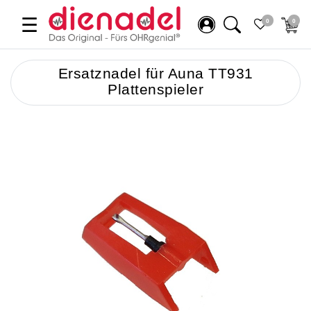
☰
0
0
Ersatznadel für Auna TT931
Plattenspieler