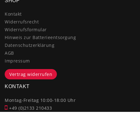
SHOP
Kontakt
Widerrufsrecht
Widerrufsformular
Hinweis zur Batterieentsorgung
Datenschutzerklärung
AGB
Impressum
Vertrag widerrufen
KONTAKT
Montag-Freitag 10:00-18:00 Uhr
+49 (0)2133 210433
shop@dienadel.de
Kieler Str. 18 - 41540 Dormagen
Kundenmeinungen