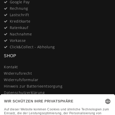
Google Pay
Rechnung
Lastschrift
Kreditkarte
Ratenkauf
Nachnahme
Vorkasse
Click&Collect - Abholung
SHOP
Kontakt
Widerrufsrecht
Widerrufsformular
Hinweis zur Batterieentsorgung
Datenschutzerklärung
AGB
Impressum