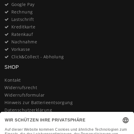
Google Pay
Rechnung
Lastschrift
Kreditkarte
Ratenkauf
Nachnahme
Vorkasse
Click&Collect - Abholung
SHOP
Kontakt
Widerrufsrecht
Widerrufsformular
Hinweis zur Batterieentsorgung
Datenschutzerklärung
AGB
Impressum