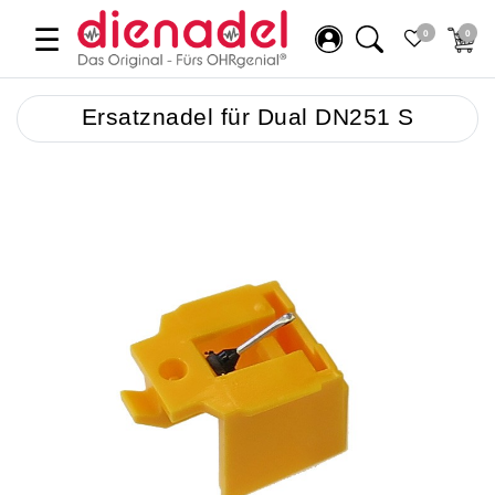
☰
0
0
Ersatznadel für Dual DN251 S