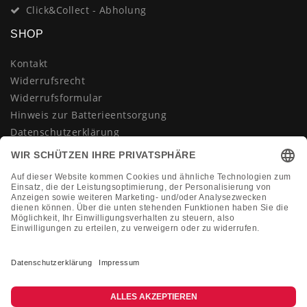
Click&Collect - Abholung
SHOP
Kontakt
Widerrufsrecht
Widerrufsformular
Hinweis zur Batterieentsorgung
Datenschutzerklärung
AGB
Impressum
Vertrag widerrufen
KONTAKT
Montag-Freitag 10:00-18:00 Uhr
+49 (0)2133 210433
shop@dienadel.de
Kieler Str. 18 - 41540 Dormagen