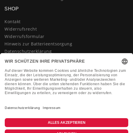
SHOP
Kontakt
Widerrufsrecht
Widerrufsformular
Hinweis zur Batterieentsorgung
Datenschutzerklärung
AGB
Impressum
Vertrag widerrufen
KONTAKT
Montag-Freitag 10:00-18:00 Uhr
+49 (0)2133 210433
shop@dienadel.de
Kieler Str. 18 - 41540 Dormagen