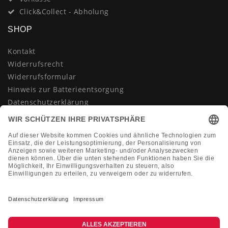
Click&Collect - Abholung
SHOP
Kontakt
Widerrufsrecht
Widerrufsformular
Hinweis zur Batterieentsorgung
Datenschutzerklärung
AGB
Impressum
Vertrag widerrufen
KONTAKT
Montag-Freitag 10:00-18:00 Uhr
+49 (0)2133 210433
shop@dienadel.de