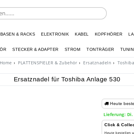
 BASEN & RACKS
ELEKTRONIK
KABEL
KOPFHÖRER
L
HÖR
STECKER & ADAPTER
STROM
TONTRÄGER
TUNIN
Home
PLATTENSPIELER & Zubehör
Ersatznadeln
Toshib
Ersatznadel für Toshiba Anlage 530
Heute bestel
Lieferung: Di.
Click & Colle
Heute bestellen