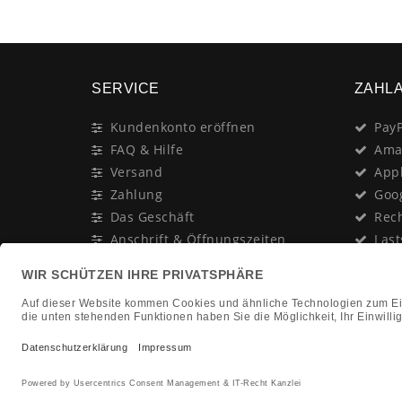
SERVICE
ZAHL
Kundenkonto eröffnen
PayP
FAQ & Hilfe
Ama
Versand
App
Zahlung
Goo
Das Geschäft
Rec
Anschrift & Öffnungszeiten
Last
Geschenk-Gutschein
Kred
Newsletter
Rat
Nac
In Gedenken an:
Vor
Jürgen Duhn
Clic