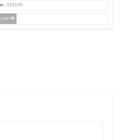
er:
222193
ls PDF