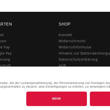
ARTEN
SHOP
al
Kontakt
zon
Widerrufsrecht
le Pay
Widerrufsformular
gle Pay
Hinweis zur Batterieentsorg
hnung
Datenschutzerklärung
schrift
AGB
itkarte
Impressum
enkauf
Vertrag widerrufen
hnahme
kasse
k&Collect - Abholung