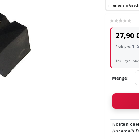
in unserem Gesch
27,90 
1
Preis pro:
inkl. ges. MwS
Menge:
Kostenloser
(Innerhalb 