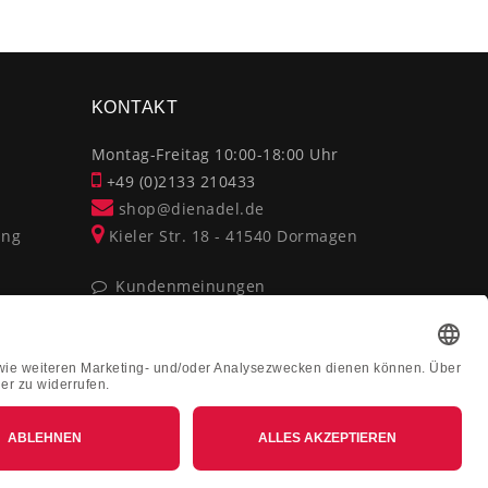
×
KONTAKT
Montag-Freitag 10:00-18:00 Uhr
+49 (0)2133 210433
shop@dienadel.de
ung
Kieler Str. 18 - 41540 Dormagen
Kundenmeinungen
Soziale Verantwortung