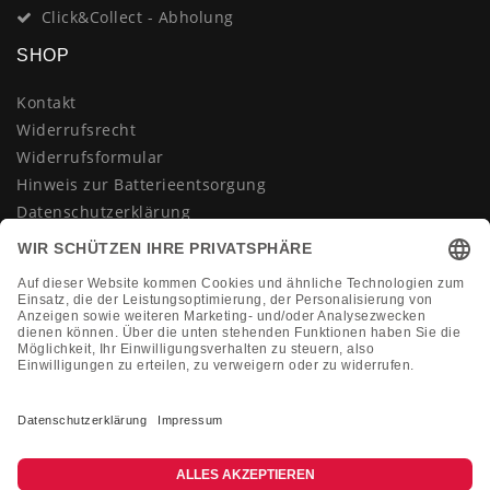
Click&Collect - Abholung
SHOP
Kontakt
Widerrufsrecht
Widerrufsformular
Hinweis zur Batterieentsorgung
Datenschutzerklärung
AGB
Impressum
Vertrag widerrufen
KONTAKT
Montag-Freitag 10:00-18:00 Uhr
+49 (0)2133 210433
shop@dienadel.de
Kieler Str. 18 - 41540 Dormagen