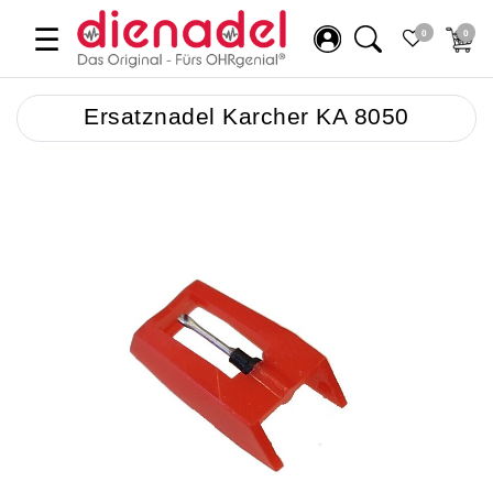
☰
0
0
Ersatznadel Karcher KA 8050