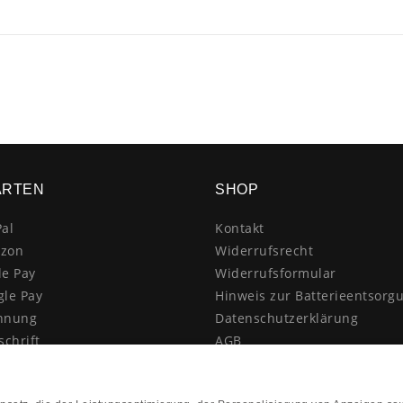
ARTEN
SHOP
al
Kontakt
zon
Widerrufsrecht
le Pay
Widerrufsformular
gle Pay
Hinweis zur Batterieentsorg
hnung
Datenschutzerklärung
schrift
AGB
itkarte
Impressum
enkauf
Vertrag widerrufen