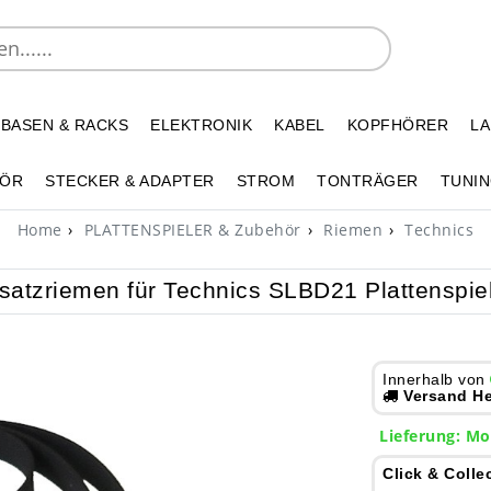
 BASEN & RACKS
ELEKTRONIK
KABEL
KOPFHÖRER
L
HÖR
STECKER & ADAPTER
STROM
TONTRÄGER
TUNIN
Home
PLATTENSPIELER & Zubehör
Riemen
Technics
satzriemen für Technics SLBD21 Plattenspie
Innerhalb von
Versand He
Lieferung: Mo
Click & Colle