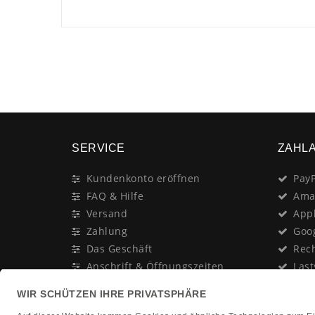
SERVICE
ZAHL
Kundenkonto eröffnen
PayP
FAQ & Hilfe
Ama
Versand
App
Zahlung
Goo
Das Geschäft
Rec
Anschrift & Öffnungszeiten
Last
Geschenk-Gutschein
Kred
Newsletter
Rat