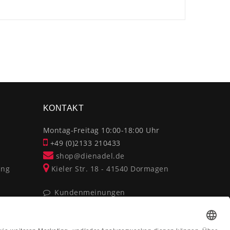
×
KONTAKT
Montag-Freitag 10:00-18:00 Uhr
+49 (0)2133 210433
shop@dienadel.de
ung
Kieler Str. 18 - 41540 Dormagen
Kundenmeinungen
Soziale Verantwortung