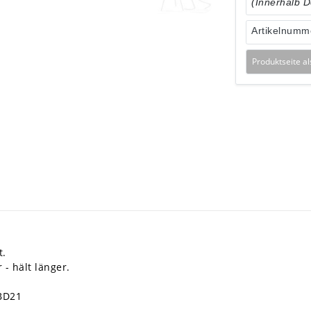
(Innerhalb 
Artikelnumm
Produktseite a
t.
 - hält länger.
 BD21