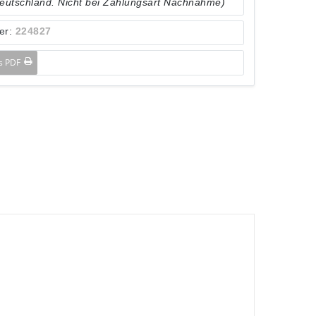
Deutschland. Nicht bei Zahlungsart Nachnahme)
er:
224827
ls PDF