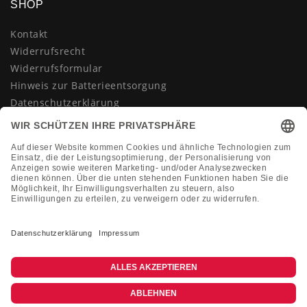
SHOP
Kontakt
Widerrufsrecht
Widerrufsformular
Hinweis zur Batterieentsorgung
Datenschutzerklärung
AGB
Impressum
Vertrag widerrufen
KONTAKT
Montag-Freitag 10:00-18:00 Uhr
+49 (0)2133 210433
shop@dienadel.de
Kieler Str. 18 - 41540 Dormagen
Kundenmeinungen