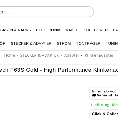
 BASEN & RACKS
ELEKTRONIK
KABEL
KOPFHÖRER
L
HÖR
STECKER & ADAPTER
STROM
TONTRÄGER
TUNIN
Home
STECKER & ADAPTER
Adapter
Klinkenadapter
ech F63S Gold - High Performance Klinkena
Innerhalb von
Versand He
Lieferung: Mo
Click & Colle