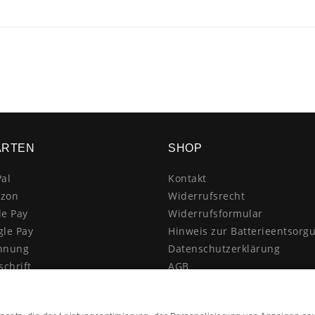
ARTEN
SHOP
al
Kontakt
zon
Widerrufsrecht
le Pay
Widerrufsformular
gle Pay
Hinweis zur Batterieentsorg
hnung
Datenschutzerklärung
schrift
AGB
itkarte
Impressum
enkauf
Vertrag widerrufen