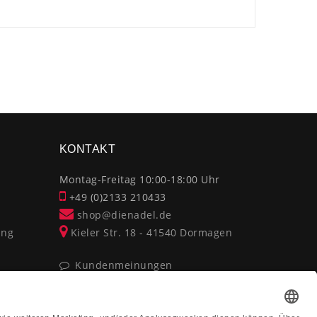
×
KONTAKT
Montag-Freitag 10:00-18:00 Uhr
+49 (0)2133 210433
shop@dienadel.de
ung
Kieler Str. 18 - 41540 Dormagen
Kundenmeinungen
Soziale Verantwortung