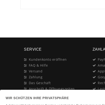
SERVICE
ZAHL
Kundenkonto eröffnen
PayP
FAQ & Hilfe
Ama
Versand
App
Zahlung
Goo
Das Geschäft
Rec
Anschrift & Öffnungszeiten
Last
Geschenk-Gutschein
Kred
Newsletter
Rat