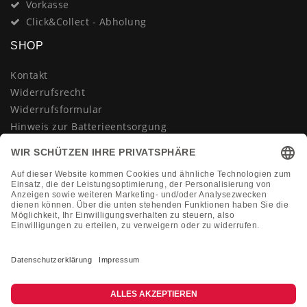
Vorkasse
Click&Collect - Abholung
SHOP
Kontakt
Widerrufsrecht
Widerrufsformular
Hinweis zur Batterieentsorgung
Datenschutzerklärung
AGB
Impressum
Vertrag widerrufen
KONTAKT
Montag-Freitag 10:00-18:00 Uhr
+49 (0)2133 210433
shop@dienadel.de