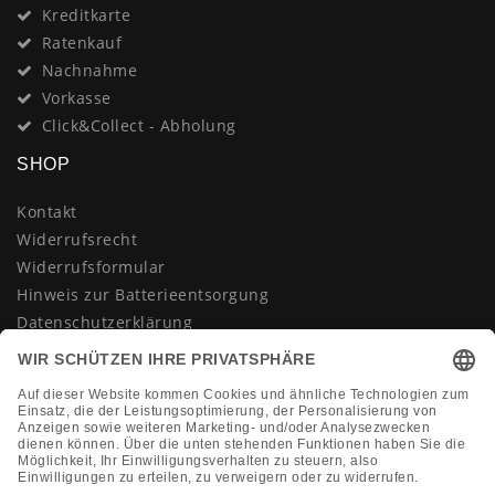
Kreditkarte
Ratenkauf
Nachnahme
Vorkasse
Click&Collect - Abholung
SHOP
Kontakt
Widerrufsrecht
Widerrufsformular
Hinweis zur Batterieentsorgung
Datenschutzerklärung
AGB
Impressum
Vertrag widerrufen
KONTAKT