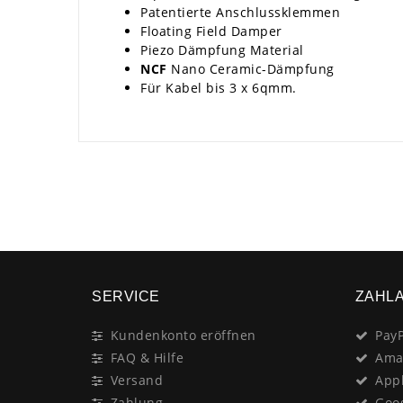
Patentierte Anschlussklemmen
Floating Field Damper
Piezo Dämpfung Material
NCF
Nano Ceramic-Dämpfung
Für Kabel bis 3 x 6qmm.
SERVICE
ZAHL
Kundenkonto eröffnen
PayP
FAQ & Hilfe
Ama
Versand
App
Zahlung
Goo