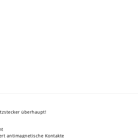
tzstecker überhaupt!
ht
ert antimagnetische Kontakte