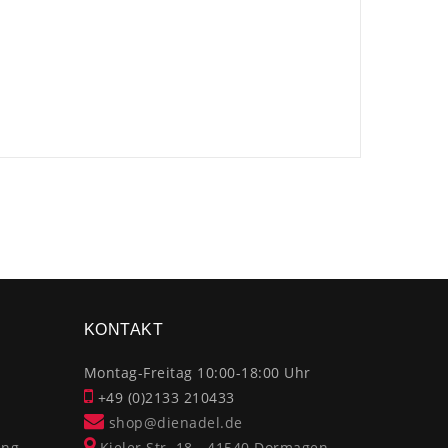
×
KONTAKT
Montag-Freitag 10:00-18:00 Uhr
+49 (0)2133 210433
shop@dienadel.de
ung
Kieler Str. 18 - 41540 Dormagen