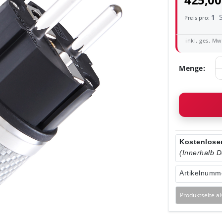
425,00
1
Preis pro:
inkl. ges. MwS
Menge:
Kostenloser
(Innerhalb 
Artikelnumm
Produktseite a