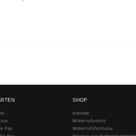
ARTEN
SHOP
al
Kontakt
zon
Widerrufsrecht
le Pay
Widerrufsformular
gle Pay
Hinweis zur Batterieentsorg