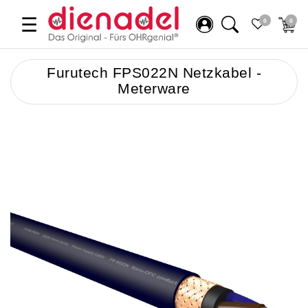
☰
0
0
Furutech FPS022N Netzkabel -
Meterware