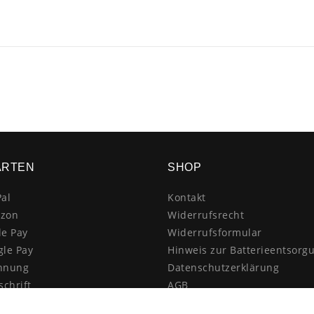
ARTEN
SHOP
al
Kontakt
zon
Widerrufsrecht
le Pay
Widerrufsformular
gle Pay
Hinweis zur Batterieentsorg
hnung
Datenschutzerklärung
schrift
AGB
itkarte
Impressum