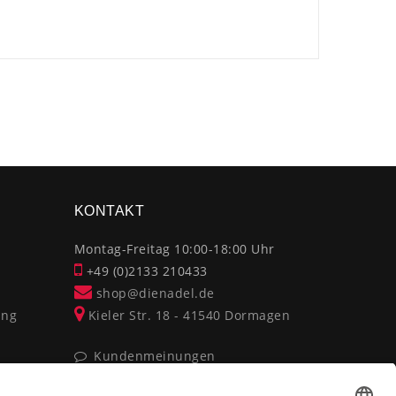
×
KONTAKT
Montag-Freitag 10:00-18:00 Uhr
+49 (0)2133 210433
shop@dienadel.de
ung
Kieler Str. 18 - 41540 Dormagen
Kundenmeinungen
Soziale Verantwortung