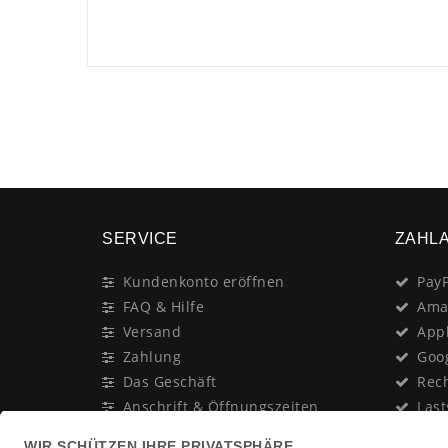
SERVICE
ZAHL
Kundenkonto eröffnen
PayP
FAQ & Hilfe
Ama
Versand
App
Zahlung
Goo
Das Geschäft
Rec
Anschrift & Öffnungszeiten
Last
Geschenk-Gutschein
Kred