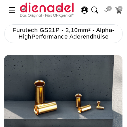
☰
0
0
Furutech GS21P - 2,10mm² - Alpha-
HighPerformance Aderendhülse