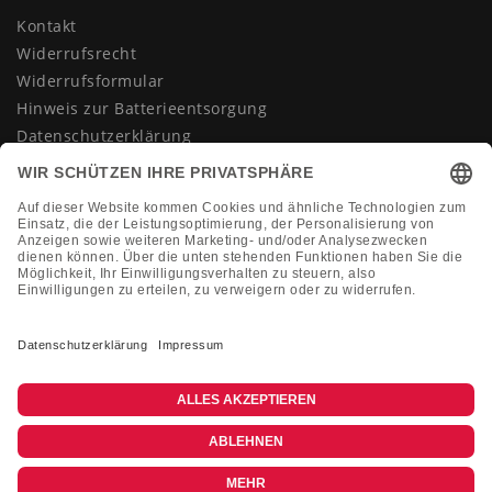
Kontakt
Widerrufsrecht
Widerrufsformular
Hinweis zur Batterieentsorgung
Datenschutzerklärung
AGB
Impressum
Vertrag widerrufen
KONTAKT
Montag-Freitag 10:00-18:00 Uhr
+49 (0)2133 210433
shop@dienadel.de
Kieler Str. 18 - 41540 Dormagen
Kundenmeinungen