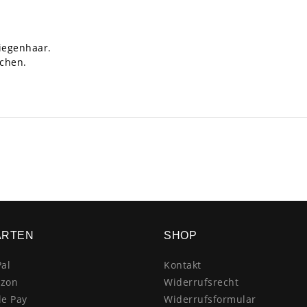
Ziegenhaar.
schen.
ARTEN
SHOP
al
Kontakt
zon
Widerrufsrecht
le Pay
Widerrufsformular