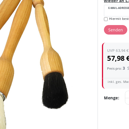
wieder an La
E-MAIL-ADRESS
Hiermit best
Senden
UVP 63,94 €
57,98 
3
Preis pro:
inkl. ges. MwS
Menge: