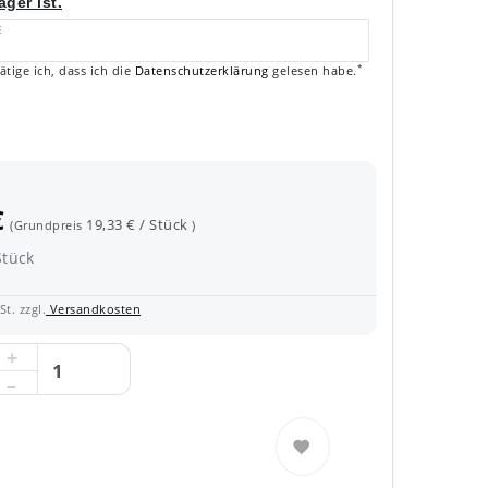
ger ist.
E
*
ätige ich, dass ich die
Daten­schutz­erklärung
gelesen habe.
€
19,33 € / Stück
(Grundpreis
)
Stück
t. zzgl.
Versandkosten