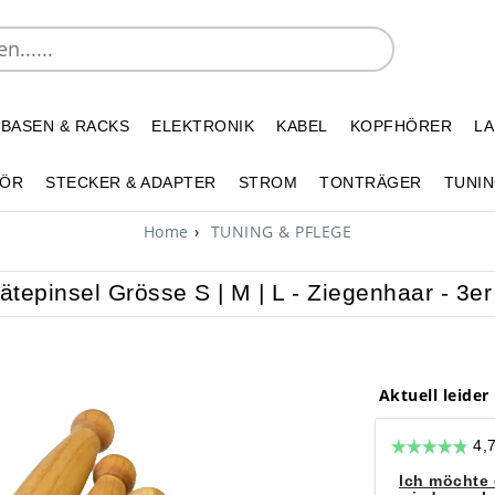
 BASEN & RACKS
ELEKTRONIK
KABEL
KOPFHÖRER
L
HÖR
STECKER & ADAPTER
STROM
TONTRÄGER
TUNIN
Home
TUNING & PFLEGE
ätepinsel Grösse S | M | L - Ziegenhaar - 3er
Aktuell leider
Ich möchte 