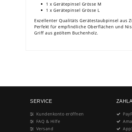
1 x Gerätepinsel Grösse M
1 x Gerätepinsel Grösse L
Exzellenter Qualitäts Gerätestaubpinsel aus 
Perfekt für empfindliche Oberflächen und Ni
Griff aus geöltem Buchenholz.
SERVICE
ZAHL
Kundenkonto eröffnen
PayP
FAQ & Hilfe
Ama
Versand
App