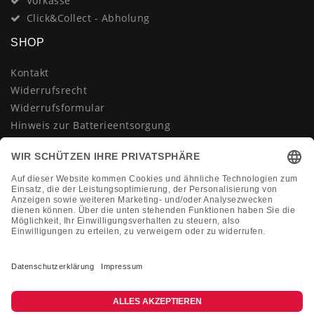
Vorkasse
Click&Collect - Abholung
SHOP
Kontakt
Widerrufsrecht
Widerrufsformular
Hinweis zur Batterieentsorgung
Datenschutzerklärung
AGB
Impressum
Vertrag widerrufen
KONTAKT
Montag-Freitag 10:00-18:00 Uhr
+49 (0)2133 210433
shop@dienadel.de