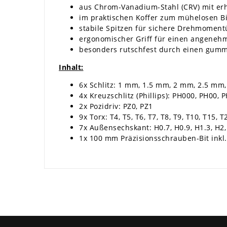
aus Chrom-Vanadium-Stahl (CRV) mit erh
im praktischen Koffer zum mühelosen B
stabile Spitzen für sichere Drehmoment
ergonomischer Griff für einen angenehm
besonders rutschfest durch einen gumm
Inhalt:
6x Schlitz: 1 mm, 1.5 mm, 2 mm, 2.5 mm
4x Kreuzschlitz (Phillips): PH000, PH00, 
2x Pozidriv: PZ0, PZ1
9x Torx: T4, T5, T6, T7, T8, T9, T10, T15, T
7x Außensechskant: H0.7, H0.9, H1.3, H2,
1x 100 mm Präzisionsschrauben-Bit inkl