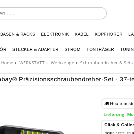
 BASEN & RACKS
ELEKTRONIK
KABEL
KOPFHÖRER
L
HÖR
STECKER & ADAPTER
STROM
TONTRÄGER
TUNIN
Home
WERKSTATT
Werkzeuge
Schraubendreher & Sets
bay® Präzisionsschraubendreher-Set - 37-te
Heute bestel
Lieferung: Mo
Click & Colle
Heute bestellen