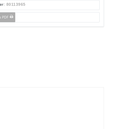
er:
80113965
ls PDF