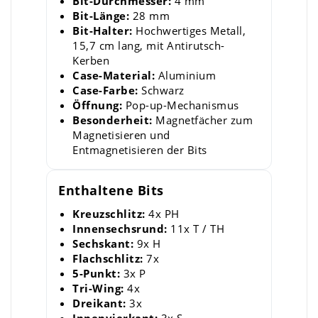
Bit-Durchmesser:
4 mm
Bit-Länge:
28 mm
Bit-Halter:
Hochwertiges Metall,
15,7 cm lang, mit Antirutsch-
Kerben
Case-Material:
Aluminium
Case-Farbe:
Schwarz
Öffnung:
Pop-up-Mechanismus
Besonderheit:
Magnetfächer zum
Magnetisieren und
Entmagnetisieren der Bits
Enthaltene Bits
Kreuzschlitz:
4x PH
Innensechsrund:
11x T / TH
Sechskant:
9x H
Flachschlitz:
7x
5-Punkt:
3x P
Tri-Wing:
4x
Dreikant:
3x