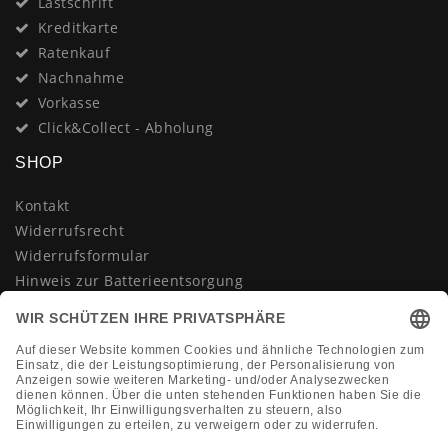
Lastschrift
Kreditkarte
Ratenkauf
Nachnahme
Vorkasse
Click&Collect - Abholung
SHOP
Kontakt
Widerrufsrecht
Widerrufsformular
Hinweis zur Batterieentsorgung
Datenschutzerklärung
AGB
Impressum
Vertrag widerrufen
KONTAKT