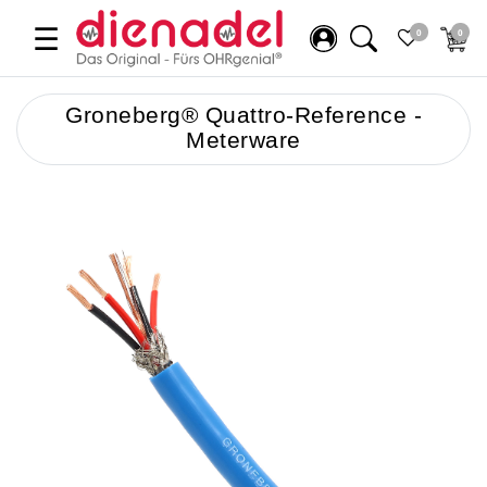
☰
0
0
Groneberg® Quattro-Reference -
Meterware