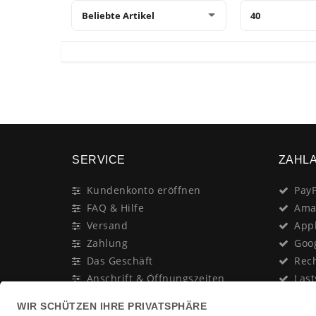
SERVICE
ZAHL
Kundenkonto eröffnen
PayP
FAQ & Hilfe
Ama
Versand
App
Zahlung
Goo
Das Geschäft
Rec
Anschrift & Öffnungszeiten
Last
Geschenk-Gutschein
Kred
Newsletter
Rat