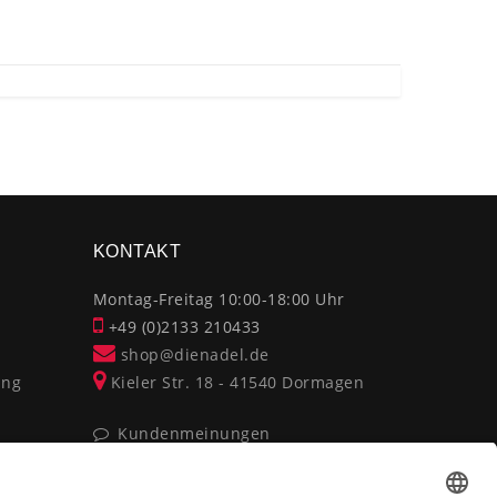
KONTAKT
Montag-Freitag 10:00-18:00 Uhr
+49 (0)2133 210433
shop@dienadel.de
ung
Kieler Str. 18 - 41540 Dormagen
Kundenmeinungen
Soziale Verantwortung