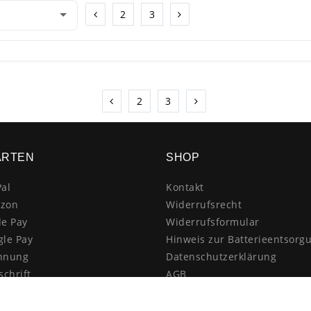
2
3
2
3
ARTEN
SHOP
al
Kontakt
zon
Widerrufsrecht
le Pay
Widerrufsformular
gle Pay
Hinweis zur Batterieentsorg
hnung
Datenschutzerklärung
schrift
AGB
itkarte
Impressum
enkauf