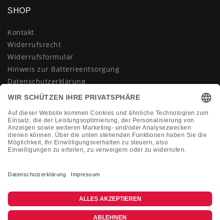
SHOP
Kontakt
Widerrufsrecht
Widerrufsformular
Hinweis zur Batterieentsorgung
Datenschutzerklärung
AGB
Impressum
Vertrag widerrufen
KONTAKT
Montag-Freitag 10:00-18:00 Uhr
+49 (0)2133 210433
shop@dienadel.de
Kieler Str. 18 - 41540 Dormagen