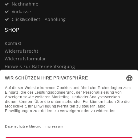
Nachnahme
Vorkasse
Click&Collect - Abholung
SHOP
Kontakt
Widerrufsrecht
Widerrufsformular
Hinweis zur Batterieentsorgung
Datenschutzerklärung
AGB
Impressum
Vertrag widerrufen
KONTAKT
Montag-Freitag 10:00-18:00 Uhr
+49 (0)2133 210433