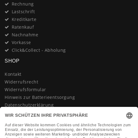
Rechnung
Lastschrift
Kreditkarte
Ratenkauf
Nachnahme
Vorkasse
Click&Collect - Abholung
SHOP
Kontakt
Widerrufsrecht
Widerrufsformular
Hinweis zur Batterieentsorgung
Datenschutzerklärung
AGB
Impressum
Vertrag widerrufen