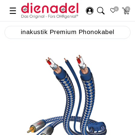
☰
0
0
inakustik Premium Phonokabel