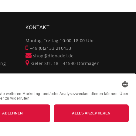
KONTAKT
Montag-Freitag 10:00-18:00 Uhr
+49 (0)2133 210433
shop@dienadel.de
ung
Kieler Str. 18 - 41540 Dormagen
Kundenmeinungen
Soziale Verantwortung