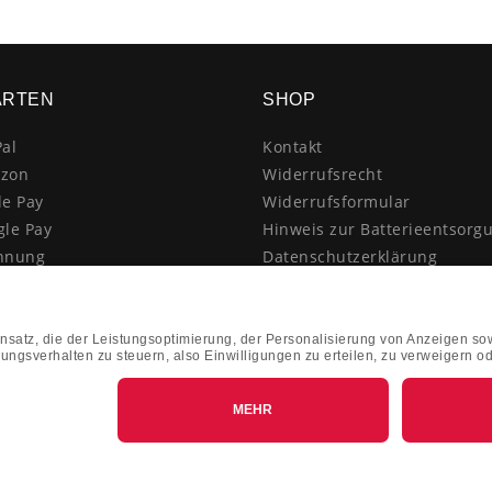
ARTEN
SHOP
al
Kontakt
zon
Widerrufsrecht
le Pay
Widerrufsformular
gle Pay
Hinweis zur Batterieentsorg
hnung
Datenschutzerklärung
schrift
AGB
itkarte
Impressum
enkauf
Vertrag widerrufen
hnahme
kasse
k&Collect - Abholung