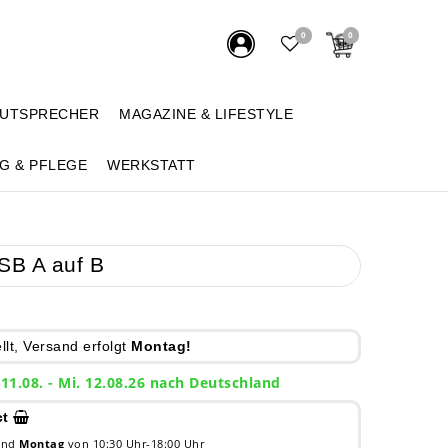
0
0
AUTSPRECHER
MAGAZINE & LIFESTYLE
G & PFLEGE
WERKSTATT
SB A auf B
lt, Versand erfolgt
Montag!
 11.08. - Mi. 12.08.26 nach Deutschland
ct
 und
Montag
von 10:30 Uhr-18:00 Uhr