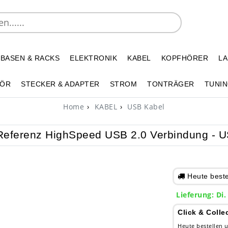
 BASEN & RACKS
ELEKTRONIK
KABEL
KOPFHÖRER
L
HÖR
STECKER & ADAPTER
STROM
TONTRÄGER
TUNIN
Home
KABEL
USB Kabel
 Referenz HighSpeed USB 2.0 Verbindung - U
Heute bestel
Lieferung: Di.
Click & Colle
Heute bestellen