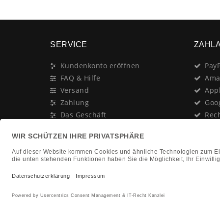
SERVICE
ZAHL
Kundenkonto eröffnen
PayP
FAQ & Hilfe
Ama
Versand
App
Zahlung
Goo
Das Geschäft
Rec
Anschrift & Öffnungszeiten
Last
Geschenk-Gutschein
Kred
Newsletter
Rat
Nac
In Gedenken an:
Vor
Jürgen Duhn
Clic