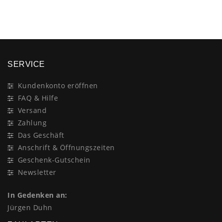
×
SERVICE
Kundenkonto eröffnen
FAQ & Hilfe
Versand
Zahlung
Das Geschäft
Anschrift & Öffnungszeiten
Geschenk-Gutschein
Newsletter
In Gedenken an:
Jürgen Duhn