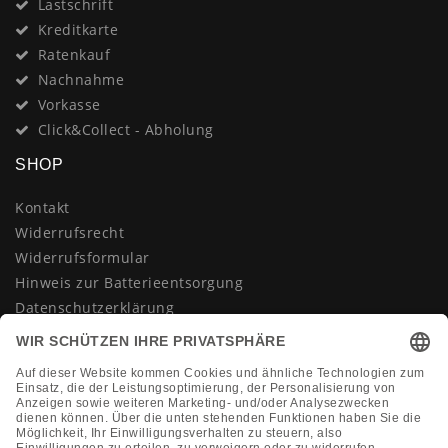
Lastschrift
Kreditkarte
Ratenkauf
Nachnahme
Vorkasse
Click&Collect - Abholung
SHOP
Kontakt
Widerrufsrecht
Widerrufsformular
Hinweis zur Batterieentsorgung
Datenschutzerklärung
AGB
Impressum
Vertrag widerrufen
KONTAKT