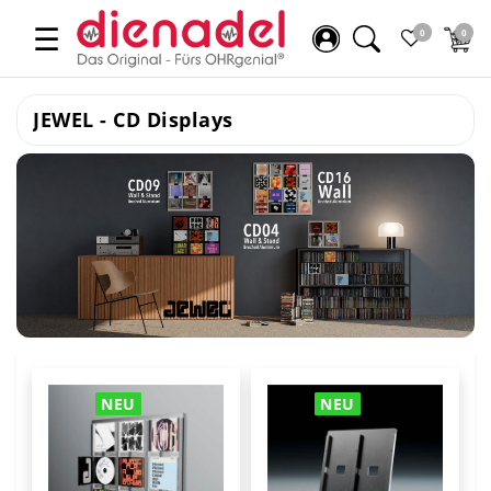
☰
0
0
JEWEL - CD Displays
NEU
NEU