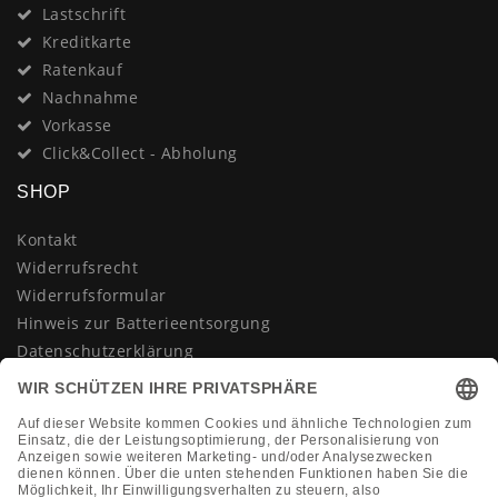
Lastschrift
Kreditkarte
Ratenkauf
Nachnahme
Vorkasse
Click&Collect - Abholung
SHOP
Kontakt
Widerrufsrecht
Widerrufsformular
Hinweis zur Batterieentsorgung
Datenschutzerklärung
AGB
Impressum
Vertrag widerrufen
KONTAKT