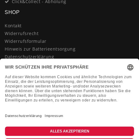
Click&Collect - Abholung
SHOP
Kontakt
Widerrufsrecht
Widerrufsformular
Hinweis zur Batterieentsorgung
Datenschutzerklärung
AGB
Impressum
Vertrag widerrufen
KONTAKT
Montag-Freitag 10:00-18:00 Uhr
+49 (0)2133 210433
shop@dienadel.de
Kieler Str. 18 - 41540 Dormagen