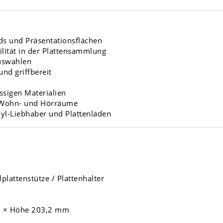
rds und Präsentationsflächen
bilität in der Plattensammlung
Auswahlen
und griffbereit
ssigen Materialien
e Wohn- und Hörräume
nyl-Liebhaber und Plattenläden
lplattenstütze / Plattenhalter
m × Höhe 203,2 mm