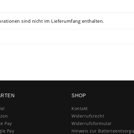
rationen sind nicht im Lieferumfang enthalten.
ARTEN
SHOP
al
Kontakt
zon
Widerrufsrecht
le Pay
Widerrufsformular
gle Pay
Hinweis zur Batterieentsorg