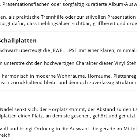
ds, Präsentationsflächen oder sorgfältig kuratierte Album-Au
en, als praktische Trennhilfe oder zur stilvollen Präsentation
sorgt dafür, dass Lieblingsalben sichtbar, griffbereit und orde
Schallplatten
Schwarz überzeugt die JEWEL LPST mit einer klaren, minimal
 unterstreicht den hochwertigen Charakter dieser Vinyl Stehh
ch harmonisch in moderne Wohnräume, Hörräume, Plattenrega
tisch zurückhaltend bleibt und dennoch zuverlässig Struktur 
 Nadel senkt sich, der Hörplatz stimmt, der Abstand zu den L
latten einen Platz, an dem sie gesehen, gehört und genutzt
ilvoll und bringt Ordnung in die Auswahl, die gerade im Mittel
reich.