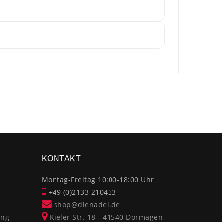
×
KONTAKT
Montag-Freitag 10:00-18:00 Uhr
+49 (0)2133 210433
shop@dienadel.de
ung
Kieler Str. 18 - 41540 Dormagen