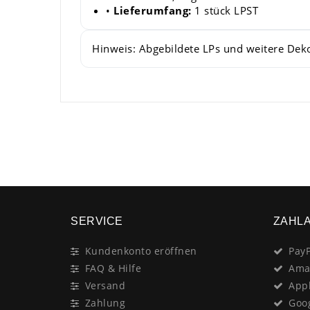
•
Lieferumfang:
1 stück LPST
Hinweis: Abgebildete LPs und weitere Deko
SERVICE
ZAHL
Kundenkonto eröffnen
PayP
FAQ & Hilfe
Ama
Versand
App
Zahlung
Goo