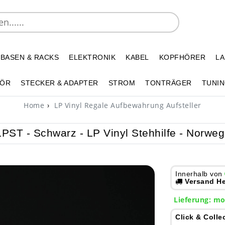
 BASEN & RACKS
ELEKTRONIK
KABEL
KOPFHÖRER
L
HÖR
STECKER & ADAPTER
STROM
TONTRÄGER
TUNIN
Home
LP Vinyl Regale Aufbewahrung Aufsteller
ST - Schwarz - LP Vinyl Stehhilfe - Norweg
Innerhalb von
Versand He
Lieferung:
mo
Click & Colle