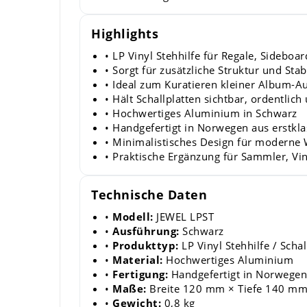
Highlights
• LP Vinyl Stehhilfe für Regale, Sideboa
• Sorgt für zusätzliche Struktur und Sta
• Ideal zum Kuratieren kleiner Album-
• Hält Schallplatten sichtbar, ordentlich 
• Hochwertiges Aluminium in Schwarz
• Handgefertigt in Norwegen aus erstkla
• Minimalistisches Design für modern
• Praktische Ergänzung für Sammler, Vi
Technische Daten
•
Modell:
JEWEL LPST
•
Ausführung:
Schwarz
•
Produkttyp:
LP Vinyl Stehhilfe / Schal
•
Material:
Hochwertiges Aluminium
•
Fertigung:
Handgefertigt in Norwegen
•
Maße:
Breite 120 mm × Tiefe 140 m
•
Gewicht:
0,8 kg