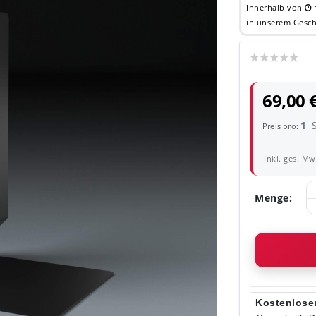
Innerhalb von
in unserem Gesch
69,00 
1
Preis pro:
inkl. ges. MwS
Menge:
Kostenloser