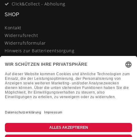
Click&Collect - Abholung
SHOP
Kontakt
Widerrufsrecht
Widerrufsformular
Hinweis zur Batterieentsorgung
Datenschutzerklärung
AGB
Impressum
Vertrag widerrufen
KONTAKT
Montag-Freitag 10:00-18:00 Uhr
+49 (0)2133 210433
shop@dienadel.de
Kieler Str. 18 - 41540 Dormagen