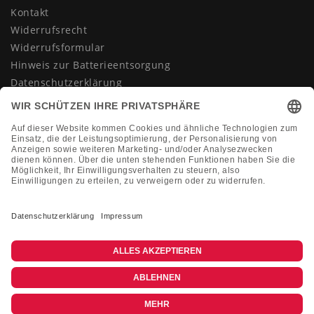
Kontakt
Widerrufsrecht
Widerrufsformular
Hinweis zur Batterieentsorgung
Datenschutzerklärung
AGB
Impressum
Vertrag widerrufen
KONTAKT
Montag-Freitag 10:00-18:00 Uhr
+49 (0)2133 210433
shop@dienadel.de
Kieler Str. 18 - 41540 Dormagen
Kundenmeinungen
Soziale Verantwortung