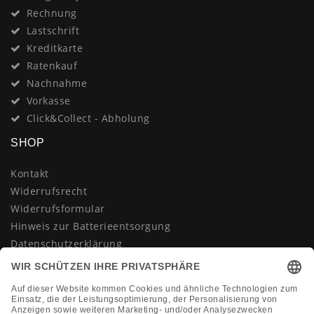
Rechnung
Lastschrift
Kreditkarte
Ratenkauf
Nachnahme
Vorkasse
Click&Collect - Abholung
SHOP
Kontakt
Widerrufsrecht
Widerrufsformular
Hinweis zur Batterieentsorgung
Datenschutzerklärung
AGB
Impressum
Vertrag widerrufen