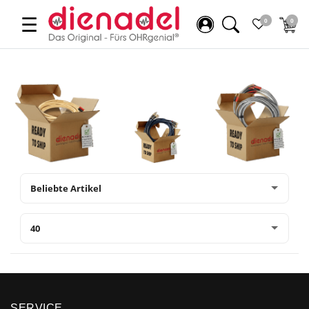
☰
0
0
SERVICE