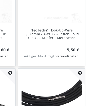
re
NeoTech® Hook-Up-Wire
d UP
0,32qmm - AWG22 - Teflon Solid
re
UP OCC Kupfer - Meterware
,60 €
5,50 €
osten
inkl. ges. MwSt.
zzgl.
Versandkosten