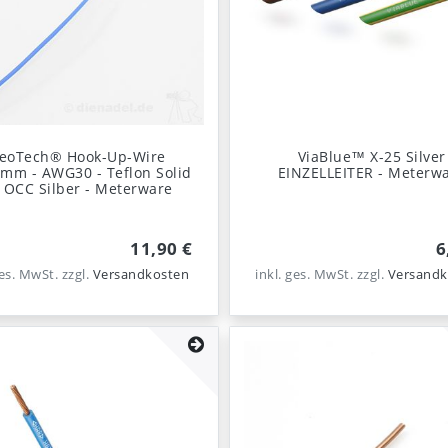
eoTech® Hook-Up-Wire
ViaBlue™ X-25 Silver
mm - AWG30 - Teflon Solid
EINZELLEITER - Meterw
 OCC Silber - Meterware
11,90 €
6
ges. MwSt.
zzgl.
Versandkosten
inkl. ges. MwSt.
zzgl.
Versandk