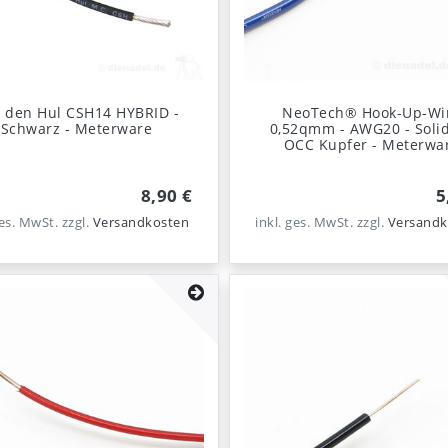
 den Hul CSH14 HYBRID -
NeoTech® Hook-Up-Wi
Schwarz - Meterware
0,52qmm - AWG20 - Soli
OCC Kupfer - Meterwa
8,90 €
5
ges. MwSt.
zzgl.
Versandkosten
inkl. ges. MwSt.
zzgl.
Versandk