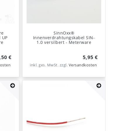
re
SinnOxx®
d UP
Innenverdrahtungskabel SIN-
re
1.0 versilbert - Meterware
,50 €
5,95 €
osten
inkl. ges. MwSt.
zzgl.
Versandkosten