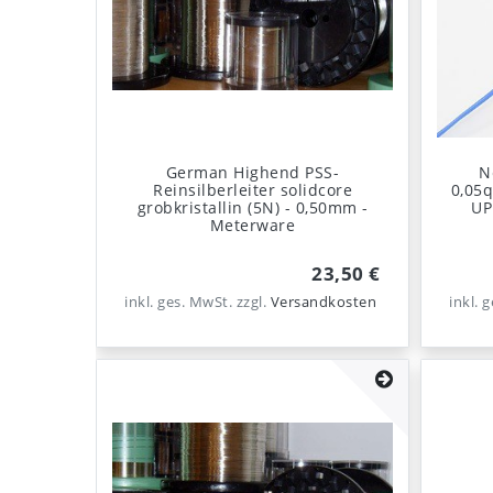
German Highend PSS-
N
Reinsilberleiter solidcore
0,05q
grobkristallin (5N) - 0,50mm -
UP
Meterware
23,50 €
inkl. ges. MwSt.
zzgl.
Versandkosten
inkl. 