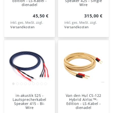
Edition - LS-Kabel -
Speaker 425 - Single
dienadel
Wire
45,50 €
315,00 €
inkl. ges. MwSt.
zzgl.
inkl. ges. MwSt.
zzgl.
Versandkosten
Versandkosten
in-akustik S25 -
Van den Hul CS-122
Lautsprecherkabel
Hybrid Airloc™-
Speaker 415 - Bi-
Edition - LS-Kabel -
Wire
dienadel