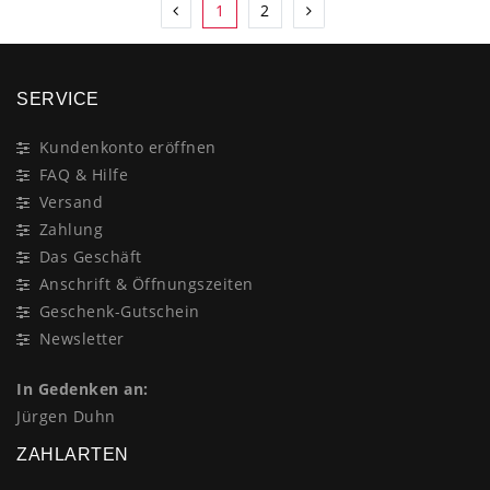
1
2
SERVICE
Kundenkonto eröffnen
FAQ & Hilfe
Versand
Zahlung
Das Geschäft
Anschrift & Öffnungszeiten
Geschenk-Gutschein
Newsletter
In Gedenken an:
Jürgen Duhn
ZAHLARTEN