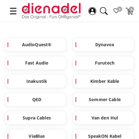
☰
0
0
AudioQuest®
Dynavox
Fast Audio
Furutech
Inakustik
Kimber Kable
QED
Sommer Cable
Supra Cables
Van den Hul
ViaBlue
SpeakON Kabel