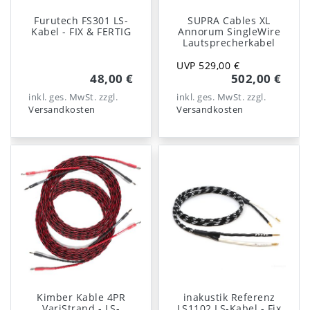
Furutech FS301 LS-
SUPRA Cables XL
Kabel - FIX & FERTIG
Annorum SingleWire
Lautsprecherkabel
UVP 529,00 €
48,00 €
502,00 €
inkl. ges. MwSt.
zzgl.
inkl. ges. MwSt.
zzgl.
Versandkosten
Versandkosten
Kimber Kable 4PR
inakustik Referenz
VariStrand - LS-
LS1102 LS-Kabel - Fix