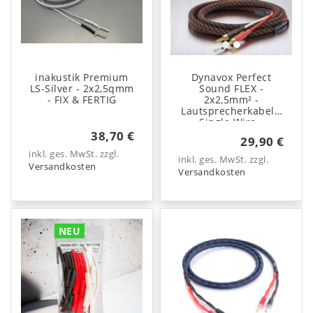
inakustik Premium
Dynavox Perfect
LS-Silver - 2x2,5qmm
Sound FLEX -
- FIX & FERTIG
2x2,5mm² -
Lautsprecherkabel -
Single Wire -
Original
38,70 €
29,90 €
konfektioniert
inkl. ges. MwSt.
zzgl.
inkl. ges. MwSt.
zzgl.
Versandkosten
Versandkosten
NEU