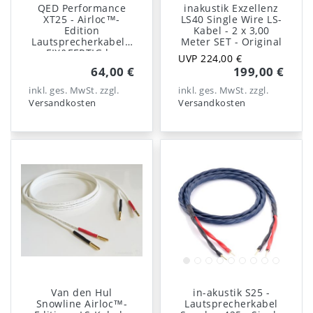
QED Performance
inakustik Exzellenz
XT25 - Airloc™-
LS40 Single Wire LS-
Edition
Kabel - 2 x 3,00
Lautsprecherkabel -
Meter SET - Original
FIX&FERTIG by
UVP 224,00 €
dienadel
64,00 €
199,00 €
inkl. ges. MwSt.
zzgl.
inkl. ges. MwSt.
zzgl.
Versandkosten
Versandkosten
Van den Hul
in-akustik S25 -
Snowline Airloc™-
Lautsprecherkabel