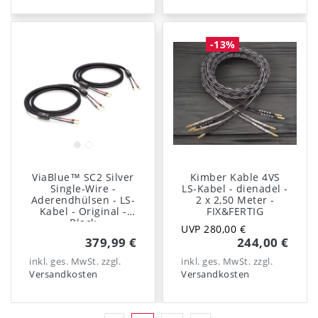
-13%
ViaBlue™ SC2 Silver
Kimber Kable 4VS
Single-Wire -
LS-Kabel - dienadel -
Aderendhülsen - LS-
2 x 2,50 Meter -
Kabel - Original -
FIX&FERTIG
Black
UVP 280,00 €
379,99 €
244,00 €
inkl. ges. MwSt.
zzgl.
inkl. ges. MwSt.
zzgl.
Versandkosten
Versandkosten