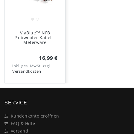
ViaBlue™ NFB
Subwoofer Kabel -
Meterware
16,99 €
inkl. ges. MwSt.
zzgl.
Versandkosten
SERVICE
Kundenkonto eröffnen
FAQ & Hilfe
Versand