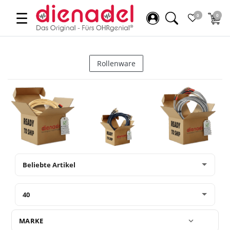
☰
0
0
Rollenware
MARKE