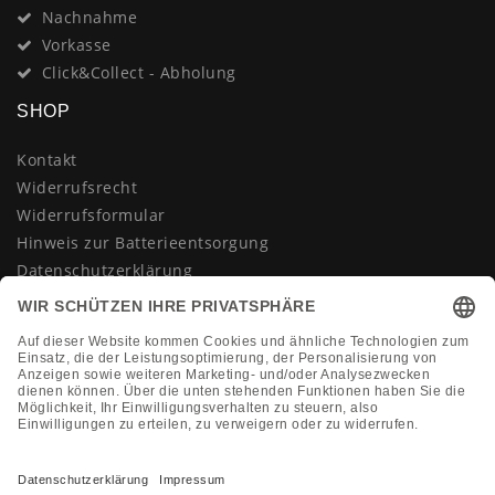
Nachnahme
Vorkasse
Click&Collect - Abholung
SHOP
Kontakt
Widerrufsrecht
Widerrufsformular
Hinweis zur Batterieentsorgung
Datenschutzerklärung
AGB
Impressum
Vertrag widerrufen
KONTAKT
Montag-Freitag 10:00-18:00 Uhr
+49 (0)2133 210433