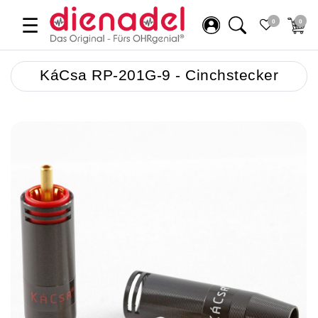
☰
0
0
KáCsa RP-201G-9 - Cinchstecker