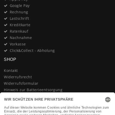
Google Pay
Rechnung
Lastschrift
Kreditkarte
Ratenkauf
Nachnahme
Vorkasse
Click&Collect - Abholung
SHOP
Kontakt
Widerrufsrecht
Widerrufsformular
Hinweis zur Batterieentsorgung
Datenschutzerklärung
AGB
Impressum