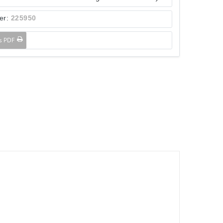
er:
225950
ls PDF