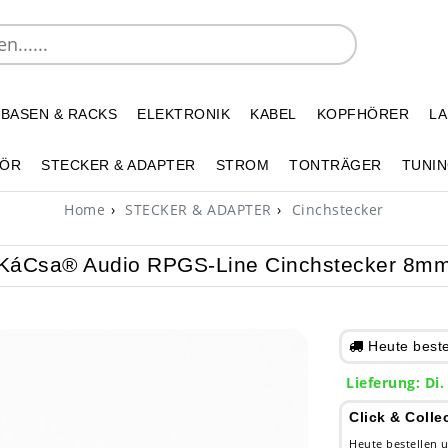
 BASEN & RACKS
ELEKTRONIK
KABEL
KOPFHÖRER
L
HÖR
STECKER & ADAPTER
STROM
TONTRÄGER
TUNIN
Home
STECKER & ADAPTER
Cinchstecker
KáCsa® Audio RPGS-Line Cinchstecker 8m
Heute bestel
Lieferung: Di.
Click & Colle
Heute bestellen