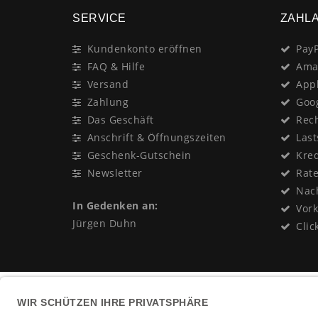
SERVICE
ZAHL
Kundenkonto eröffnen
PayP
FAQ & Hilfe
Ama
Versand
App
Zahlung
Goo
Das Geschäft
Rec
Anschrift & Öffnungszeiten
Last
Geschenk-Gutschein
Kred
Newsletter
Rat
Nac
In Gedenken an:
Vor
Jürgen Duhn
Clic