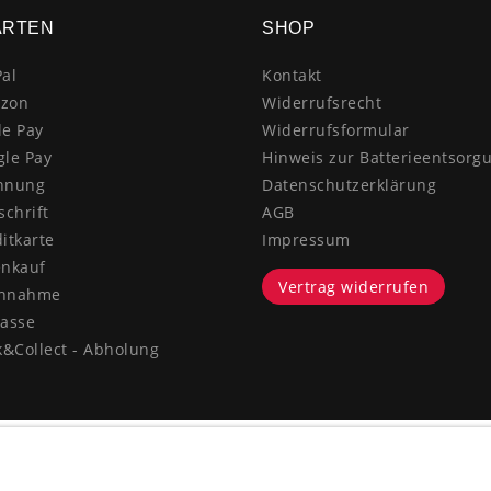
ARTEN
SHOP
al
Kontakt
zon
Widerrufsrecht
le Pay
Widerrufsformular
gle Pay
Hinweis zur Batterieentsorg
hnung
Datenschutzerklärung
schrift
AGB
itkarte
Impressum
enkauf
Vertrag widerrufen
hnahme
kasse
k&Collect - Abholung