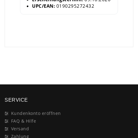
UPC/EAN:
0190295272432
×
SERVICE
Kundenkonto eröffnen
FAQ & Hilfe
Versand
Zahlung