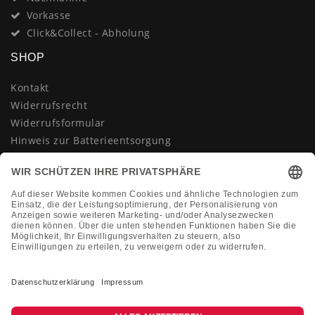
Vorkasse
Click&Collect - Abholung
SHOP
Kontakt
Widerrufsrecht
Widerrufsformular
Hinweis zur Batterieentsorgung
Datenschutzerklärung
AGB
Impressum
Vertrag widerrufen
KONTAKT
Montag-Freitag 10:00-18:00 Uhr
+49 (0)2133 210433