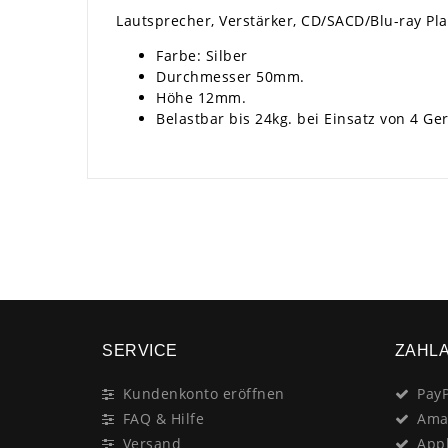
Lautsprecher, Verstärker, CD/SACD/Blu-ray Pla
Farbe: Silber
Durchmesser 50mm.
Höhe 12mm.
Belastbar bis 24kg. bei Einsatz von 4 Ge
SERVICE
ZAHL
Kundenkonto eröffnen
PayP
FAQ & Hilfe
Ama
Versand
App