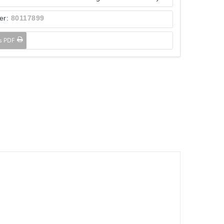
er:
80117899
ls PDF