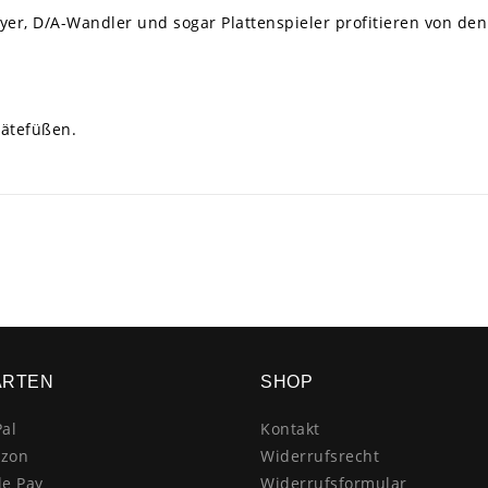
yer, D/A-Wandler und sogar Plattenspieler profitieren von den
rätefüßen.
ARTEN
SHOP
al
Kontakt
zon
Widerrufsrecht
le Pay
Widerrufsformular