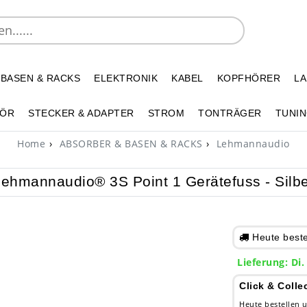
 BASEN & RACKS
ELEKTRONIK
KABEL
KOPFHÖRER
L
HÖR
STECKER & ADAPTER
STROM
TONTRÄGER
TUNIN
Home
ABSORBER & BASEN & RACKS
Lehmannaudio
ehmannaudio® 3S Point 1 Gerätefuss - Silb
Heute bestel
Lieferung: Di.
Click & Colle
Heute bestellen