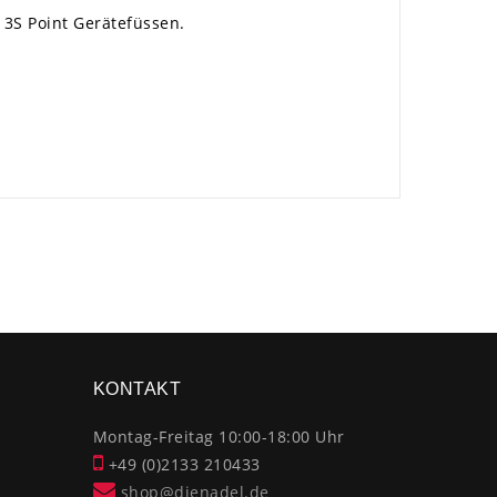
 3S Point Gerätefüssen.
×
KONTAKT
Montag-Freitag 10:00-18:00 Uhr
+49 (0)2133 210433
shop@dienadel.de